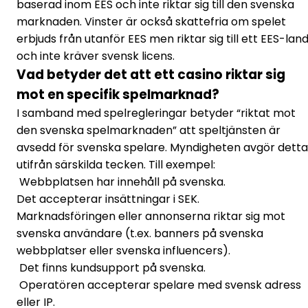
baserad inom EES och inte riktar sig till den svenska
marknaden. Vinster är också skattefria om spelet
erbjuds från utanför EES men riktar sig till ett EES-lan
och inte kräver svensk licens.
Vad betyder det att ett casino riktar sig
mot en specifik spelmarknad?
I samband med spelregleringar betyder “riktat mot
den svenska spelmarknaden” att speltjänsten är
avsedd för svenska spelare. Myndigheten avgör detta
utifrån särskilda tecken. Till exempel:
Webbplatsen har innehåll på svenska.
Det accepterar insättningar i SEK.
Marknadsföringen eller annonserna riktar sig mot
svenska användare (t.ex. banners på svenska
webbplatser eller svenska influencers).
Det finns kundsupport på svenska.
Operatören accepterar spelare med svensk adress
eller IP.