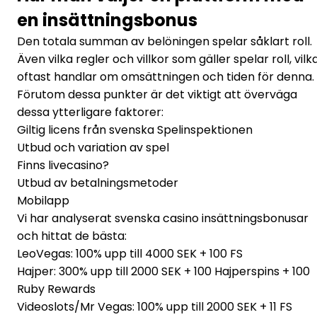
en insättningsbonus
Den totala summan av belöningen spelar såklart roll.
Även vilka regler och villkor som gäller spelar roll, vilk
oftast handlar om omsättningen och tiden för denna.
Förutom dessa punkter är det viktigt att överväga
dessa ytterligare faktorer:
Giltig licens från svenska Spelinspektionen
Utbud och variation av spel
Finns livecasino?
Utbud av betalningsmetoder
Mobilapp
Vi har analyserat svenska casino insättningsbonusar
och hittat de bästa:
LeoVegas: 100% upp till 4000 SEK + 100 FS
Hajper: 300% upp till 2000 SEK + 100 Hajperspins + 100
Ruby Rewards
Videoslots/Mr Vegas: 100% upp till 2000 SEK + 11 FS