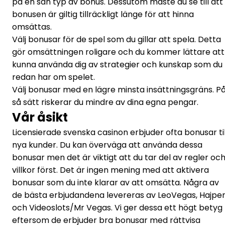
på en sån typ av bonus. Dessutom måste du se till att
bonusen är giltig tillräckligt länge för att hinna
omsättas.
Välj bonusar för de spel som du gillar att spela. Detta
gör omsättningen roligare och du kommer lättare att
kunna använda dig av strategier och kunskap som du
redan har om spelet.
Välj bonusar med en lägre minsta insättningsgräns. P
så sätt riskerar du mindre av dina egna pengar.
Vår åsikt
Licensierade svenska casinon erbjuder ofta bonusar til
nya kunder. Du kan överväga att använda dessa
bonusar men det är viktigt att du tar del av regler oc
villkor först. Det är ingen mening med att aktivera
bonusar som du inte klarar av att omsätta. Några av
de bästa erbjudandena levereras av LeoVegas, Hajpe
och Videoslots/Mr Vegas. Vi ger dessa ett högt betyg
eftersom de erbjuder bra bonusar med rättvisa