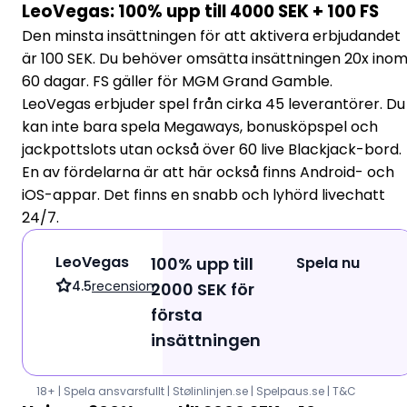
LeoVegas: 100% upp till 4000 SEK + 100 FS
Den minsta insättningen för att aktivera erbjudandet
är 100 SEK. Du behöver omsätta insättningen 20x ino
60 dagar. FS gäller för MGM Grand Gamble.
LeoVegas erbjuder spel från cirka 45 leverantörer. Du
kan inte bara spela Megaways, bonusköpspel och
jackpottslots utan också över 60 live Blackjack-bord.
En av fördelarna är att här också finns Android- och
iOS-appar. Det finns en snabb och lyhörd livechatt
24/7.
LeoVegas
100% upp till
Spela nu
4.5
recension
2000 SEK för
första
insättningen