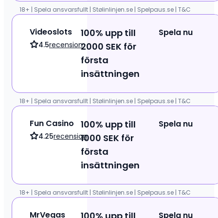
Videoslots
100% upp till
Spela nu
4.5
recension
2000 SEK för
första
insättningen
Fun Casino
100% upp till
Spela nu
4.25
recension
1000 SEK för
första
insättningen
MrVegas
100% upp till
Spela nu