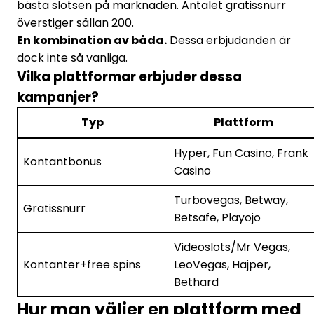
bästa slotsen på marknaden. Antalet gratissnurr
överstiger sällan 200.
En kombination av båda.
Dessa erbjudanden är
dock inte så vanliga.
Vilka plattformar erbjuder dessa
kampanjer?
Typ
Plattform
Hyper, Fun Casino, Frank
Kontantbonus
Casino
Turbovegas, Betway,
Gratissnurr
Betsafe, Playojo
Videoslots/Mr Vegas,
Kontanter+free spins
LeoVegas, Hajper,
Bethard
Hur man väljer en plattform med