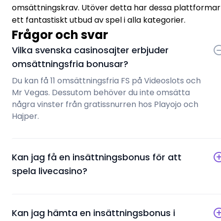
omsättningskrav. Utöver detta har dessa plattformar
ett fantastiskt utbud av spel i alla kategorier.
Frågor och svar
Vilka svenska casinosajter erbjuder
omsättningsfria bonusar?
Du kan få 11 omsättningsfria FS på Videoslots och
Mr Vegas. Dessutom behöver du inte omsätta
några vinster från gratissnurren hos Playojo och
Hajper.
Kan jag få en insättningsbonus för att
spela livecasino?
Kan jag hämta en insättningsbonus i