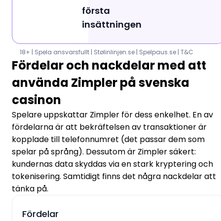
första
insättningen
Fördelar och nackdelar med att
använda Zimpler på svenska
casinon
Spelare uppskattar Zimpler för dess enkelhet. En av
fördelarna är att bekräftelsen av transaktioner är
kopplade till telefonnumret (det passar dem som
spelar på språng). Dessutom är Zimpler säkert:
kundernas data skyddas via en stark kryptering och
tokenisering. Samtidigt finns det några nackdelar att
tänka på.
Fördelar