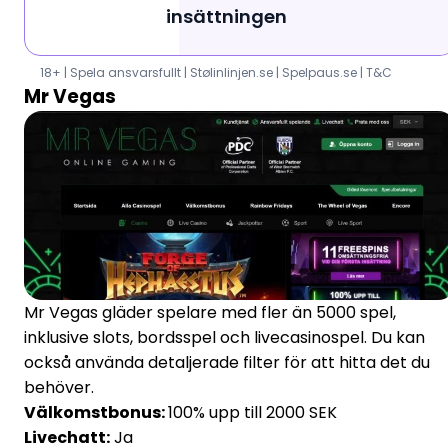
insättningen
Mr Vegas
Mr Vegas gläder spelare med fler än 5000 spel,
inklusive slots, bordsspel och livecasinospel. Du kan
också använda detaljerade filter för att hitta det du
behöver.
Välkomstbonus:
100% upp till 2000 SEK
Livechatt:
Ja