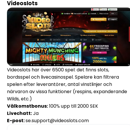
Videoslots
Videoslots har över 6500 spel: det finns slots,
bordsspel och livecasinospel. Spelare kan filtrera
spelen efter leverantörer, antal vinstlinjer och
närvaron av vissa funktioner (respins, expanderande
Wilds, etc.)
Välkomstbonus:
100% upp till 2000 SEK
Livechatt:
Ja
E-post:
se.support@videoslots.com