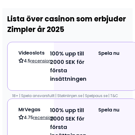
online casinona med Zimpler i Sverige.
Lista över casinon som erbjuder
Zimpler år 2025
Videoslots
100% upp till
Spela nu
4.5
recension
2000 SEK för
första
insättningen
MrVegas
100% upp till
Spela nu
4.75
recension
2000 SEK för
första