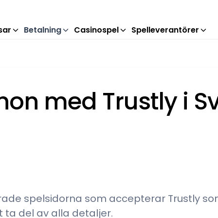
sar
Betalning
Casinospel
Spelleverantörer
non med Trustly i S
erade spelsidorna som accepterar Trustly s
 ta del av alla detaljer.