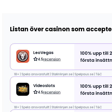
Listan över casinon som accepter
LeoVegas
100% upp till 
4.5
recension
första insätt
Videoslots
100% upp till 
4.5
recension
första insätt