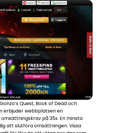
om Gonzo’s Quest, Book of Dead och
om erbjuder webbplatsen en
 omsättningskrav på 35x. En minsta
ig att slutföra omsättningen. Vissa