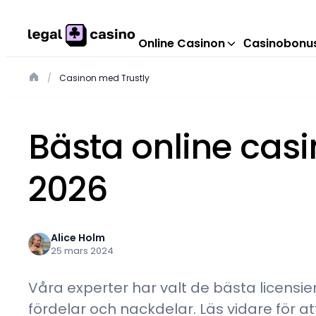
Online Casinon
Сasinobonu
/
Casinon med Trustly
Bästa online casi
2026
Alice Holm
25 mars 2024
Våra experter har valt de bästa licensi
fördelar och nackdelar. Läs vidare för att