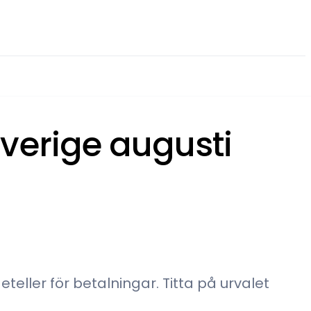
Sverige augusti
ller för betalningar. Titta på urvalet