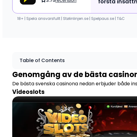
3.75
recension
första insätt
Table of Contents
Genomgång av de bästa casinon
De bästa svenska casinona nedan erbjuder både insä
Videoslots