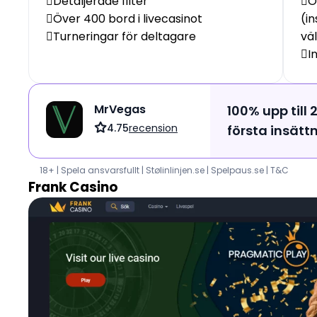
Detaljerade filter
O
Över 400 bord i livecasinot
(i
Turneringar för deltagare
vä
I
MrVegas
100% upp till 
4.75
recension
första insätt
Frank Casino