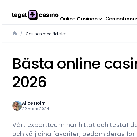
Online Casinon
Сasinobonu
/
Casinon med Neteller
Bästa online casi
2026
Alice Holm
22 mars 2024
Vårt expertteam har hittat och testat d
och välj dina favoriter, bedöm deras för