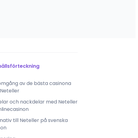
hållsförteckning
mgång av de bästa casinona
Neteller
elar och nackdelar med Neteller
nlinecasinon
nativ till Neteller på svenska
non