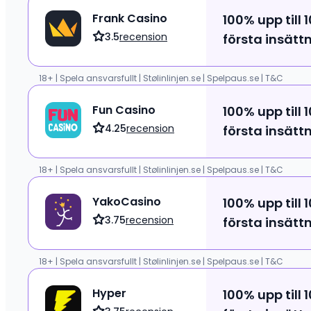
Frank Casino
100% upp till 
3.5
recension
första insätt
Fun Casino
100% upp till 
4.25
recension
första insätt
YakoCasino
100% upp till 
3.75
recension
första insätt
Hyper
100% upp till 