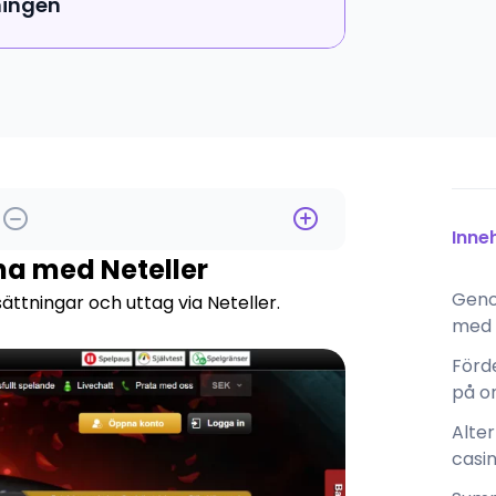
ningen
Inne
a med Neteller
Geno
ttningar och uttag via Neteller.
med 
Förd
på o
Alter
casi