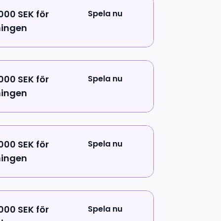
1000 SEK för
Spela nu
ningen
1000 SEK för
Spela nu
ningen
1000 SEK för
Spela nu
ningen
1000 SEK för
Spela nu