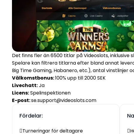
Det finns fler än 6500 titlar på Videoslots, inklusive 
Spelare kan filtrera titlarna efter bland annat leve
Big Time Gaming, Habanero, etc.), antal vinstlinjer o
Välkomstbonus:
100% upp till 2000 SEK
Livechatt:
Ja
Licens:
Spelinspektionen
E-post:
se.support@videoslots.com
Fördelar:
Na
Turneringar för deltagare
H