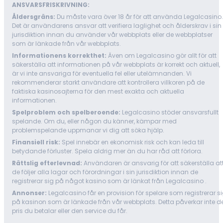
ANSVARSFRISKRIVNING:
Åldersgräns:
Du måste vara över 18 år för att använda Legalcasino.
Det är användarens ansvar att verifiera laglighet och ålderskrav i sin
jurisdiktion innan du använder vår webbplats eller de webbplatser
som är länkade från vår webbplats.
Informationens korrekthet:
Även om Legalcasino gör allt för att
säkerställa att informationen på vår webbplats är korrekt och aktuell,
är vi inte ansvariga för eventuella fel eller utelämnanden. Vi
rekommenderar starkt användare att kontrollera villkoren på de
faktiska kasinosajterna för den mest exakta och aktuella
informationen.
Spelproblem och spelberoende:
Legalcasino stöder ansvarsfullt
spelande. Om du, eller någon du känner, kämpar med
problemspelande uppmanar vi dig att söka hjälp.
Finansiell risk:
Spel innebär en ekonomisk risk och kan leda till
betydande förluster. Spela aldrig mer än du har råd att förlora.
Rättslig efterlevnad:
Användaren är ansvarig för att säkerställa at
de följer alla lagar och förordningar i sin jurisdiktion innan de
registrerar sig på något kasino som är länkat från Legalcasino .
Annonser:
Legalcasino får en provision för spelare som registrerar s
på kasinon som är länkade från vår webbplats. Detta påverkar inte d
pris du betalar eller den service du får.