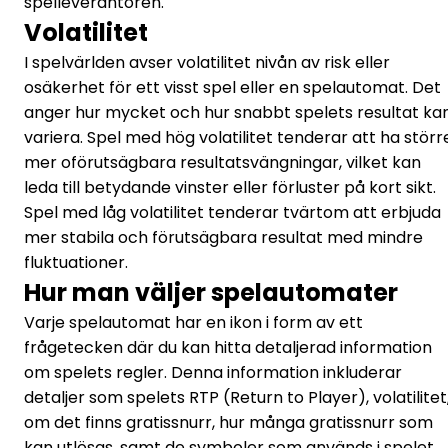
spelleverantören.
Volatilitet
I spelvärlden avser volatilitet nivån av risk eller
osäkerhet för ett visst spel eller en spelautomat. Det
anger hur mycket och hur snabbt spelets resultat ka
variera. Spel med hög volatilitet tenderar att ha störr
mer oförutsägbara resultatsvängningar, vilket kan
leda till betydande vinster eller förluster på kort sikt.
Spel med låg volatilitet tenderar tvärtom att erbjuda
mer stabila och förutsägbara resultat med mindre
fluktuationer.
Hur man väljer spelautomater
Varje spelautomat har en ikon i form av ett
frågetecken där du kan hitta detaljerad information
om spelets regler. Denna information inkluderar
detaljer som spelets RTP (Return to Player), volatilitet
om det finns gratissnurr, hur många gratissnurr som
kan utlösas, samt de symboler som används i spelet