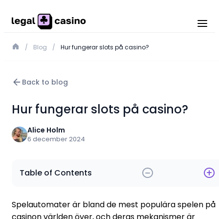
/
Blog
/
Hur fungerar slots på casino?
Back to blog
Hur fungerar slots på casino?
Alice Holm
6 december 2024
Table of Contents
Spelautomater är bland de mest populära spelen på
casinon världen över, och deras mekanismer är